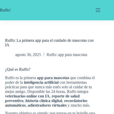
Ruffo!
Ruffo: La primera app para el cuidado de mascotas con
IA
agosto 30, 2025
Ruffo: app para mascotas
¿Qué es Ruffo?
Ruffo es la primera
app para mascotas
que combina el
poder de la
inteligencia artificial
con herramientas
prácticas para que nunca más estés solo al cuidar de tu
mejor amigo. Disponible las 24 horas, Ruffo integra
veterinarios online con IA
,
reporte de salud
preventivo
,
historia clínica digital
,
recordatorios
automáticos
,
adiestradores virtuales
y mucho más.
Nuestro objetivo es simple: que tengas en tu bolsillo una