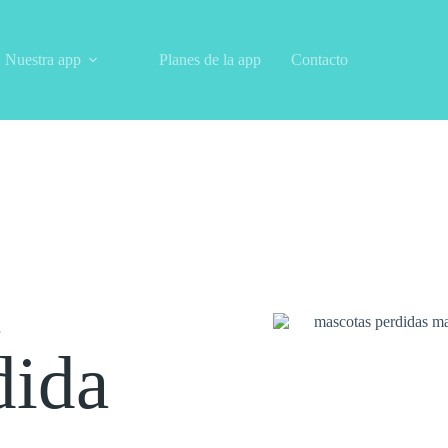
Nuestra app
Planes de la app
Contacto
u
dida