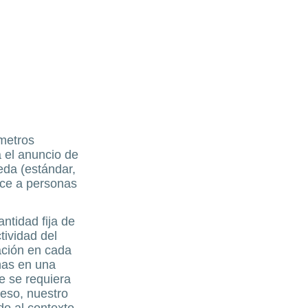
ómetros
 el anuncio de
eda (estándar,
nce a personas
ntidad fija de
ividad del
ación en cada
nas en una
e se requiera
 eso, nuestro
do al contexto