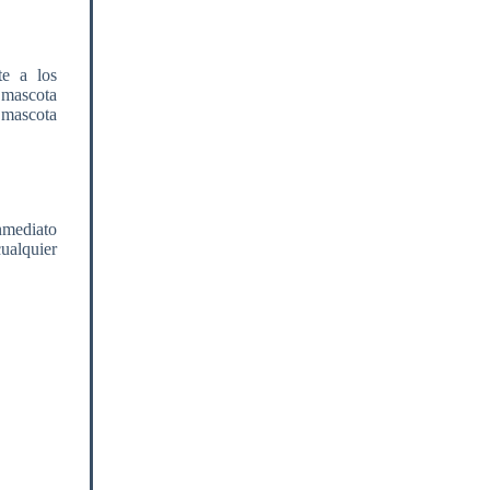
te a los
 mascota
 mascota
nmediato
cualquier