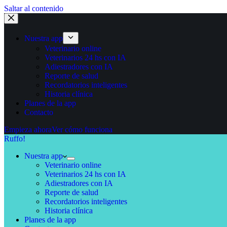
Saltar al contenido
Nuestra app
Veterinario online
Veterinarios 24 hs con IA
Adiestradores con IA
Reporte de salud
Recordatorios inteligentes
Historia clínica
Planes de la app
Contacto
Empieza ahora
Ver cómo funciona
Ruffo!
Nuestra app
Veterinario online
Veterinarios 24 hs con IA
Adiestradores con IA
Reporte de salud
Recordatorios inteligentes
Historia clínica
Planes de la app